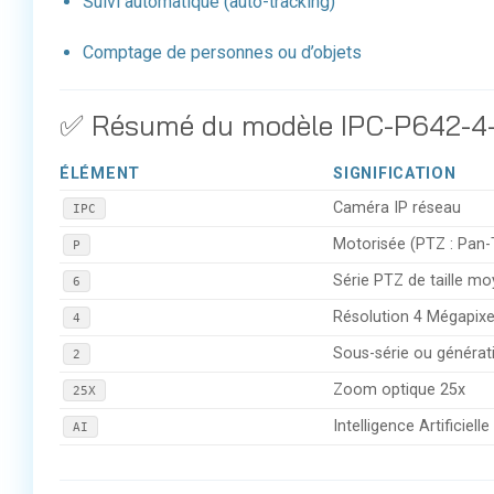
Suivi automatique (auto-tracking)
Comptage de personnes ou d’objets
✅ Résumé du modèle IPC-P642-4
ÉLÉMENT
SIGNIFICATION
Caméra IP réseau
IPC
Motorisée (PTZ : Pan-
P
Série PTZ de taille m
6
Résolution 4 Mégapixe
4
Sous-série ou générat
2
Zoom optique 25x
25X
Intelligence Artificiell
AI