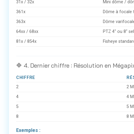
31x / 32x
Mini dôme / dô
361x
Dôme à focale f
363x
Dôme varifocal
64xx / 68xx
PTZ 4″ ou 8″ s
81x / 854x
Fisheye standar
🔷 4. Dernier chiffre : Résolution en Mégapi
CHIFFRE
RÉ
2
2 M
4
4 M
5
5 M
8
8 M
Exemples :