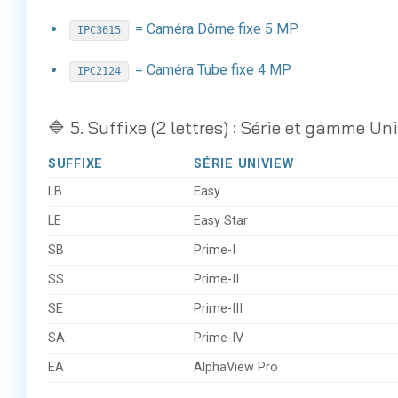
= Caméra Dôme fixe 5 MP
IPC3615
= Caméra Tube fixe 4 MP
IPC2124
🔷 5. Suffixe (2 lettres) : Série et gamme Un
SUFFIXE
SÉRIE UNIVIEW
LB
Easy
LE
Easy Star
SB
Prime-I
SS
Prime-II
SE
Prime-III
SA
Prime-IV
EA
AlphaView Pro