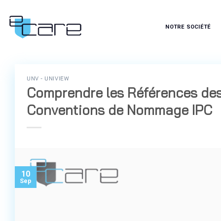
Passer
au
NOTRE SOCIÉTÉ
contenu
UNV - UNIVIEW
Comprendre les Références des
Conventions de Nommage IPC
10
Sep