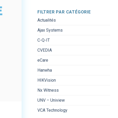
Découvrez
caméra
?
les
apprenait
différentes
à
FILTRER PAR CATÉGORIE
technologies
ne
Actualités
UNV
pas
et
tout
nos
montrer
Ajax Systems
produits
?
de
C-Q-IT
sélection
CVEDIA
eCare
Hanwha
HIKVision
Nx Witness
UNV – Uniview
VCA Technology