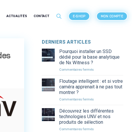
ACTUALITÉS
CONTACT
E-SHOP
MON COMPTE
DERNIERS ARTICLES
Pourquoi installer un SSD
des
dédié pour la base analytique
de Nx Witness ?
sur
Commentaires fermés
Pourquoi
installer
Floutage intelligent : et si votre
un
caméra apprenait à ne pas tout
SSD
montrer ?
dédié
sur
Commentaires fermés
pour
Floutage
la
intelligent
base
Découvrez les différentes
:
analytique
technologies UNV et nos
et
de
produits de sélection
si
Nx
sur
Commentaires fermés
votre
Witness