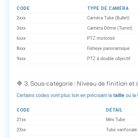
CODE
TYPE DE CAMÉRA
2xxx
Caméra Tube (Bullet)
3xxx
Caméra Dôme (Turret)
6xxx
PTZ motorisé
8xxx
Fisheye panoramique
9xxx
PTZ à double objectif
🔷 3. Sous-catégorie : Niveau de finition et 
Certains codes vont plus loin en précisant la
taille
ou la
CODE
DÉTAIL
21xx
Mini Tube
23xx
Tube varifocale