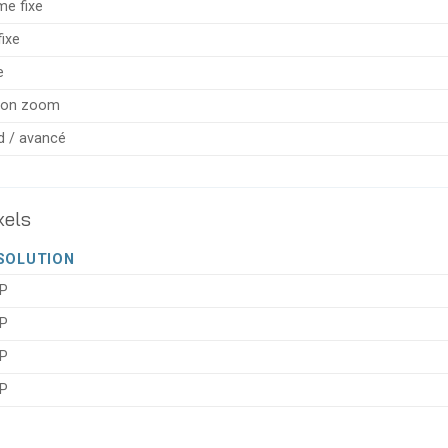
me fixe
ixe
e
elon zoom
d / avancé
xels
SOLUTION
P
P
P
P