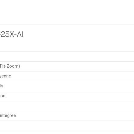
-25X-AI
Tilt-Zoom)
oyenne
ls
ion
e intégrée