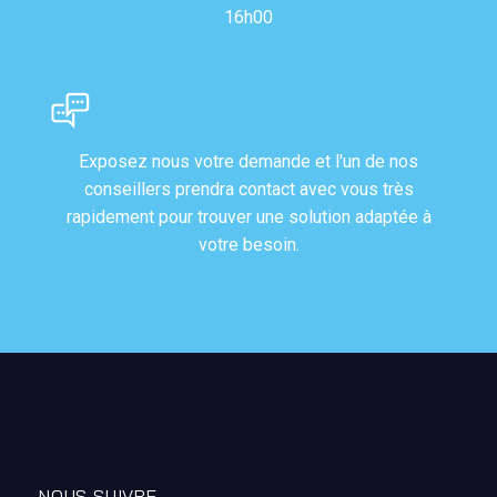
16h00
Par mail
Exposez nous votre demande et l'un de nos
conseillers prendra contact avec vous très
rapidement pour trouver une solution adaptée à
votre besoin.
NOUS SUIVRE