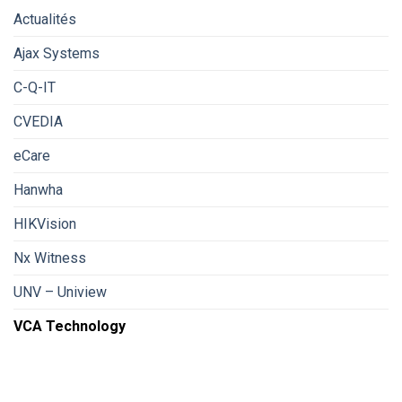
technologies
à
Actualités
UNV
ne
et
pas
nos
Ajax Systems
tout
produits
montrer
de
?
C-Q-IT
sélection
CVEDIA
eCare
Hanwha
HIKVision
Nx Witness
UNV – Uniview
VCA Technology