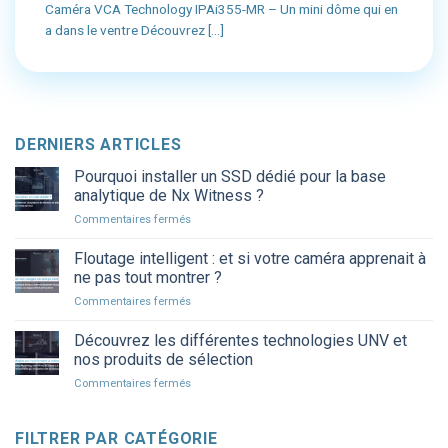
Caméra VCA Technology IPAi355-MR – Un mini dôme qui en
a dans le ventre Découvrez [...]
DERNIERS ARTICLES
Pourquoi installer un SSD dédié pour la base
analytique de Nx Witness ?
sur
Commentaires fermés
Pourquoi
installer
Floutage intelligent : et si votre caméra apprenait à
un
ne pas tout montrer ?
SSD
sur
Commentaires fermés
dédié
Floutage
pour
intelligent
Découvrez les différentes technologies UNV et
la
:
base
nos produits de sélection
et
analytique
sur
Commentaires fermés
si
de
Découvrez
votre
Nx
les
caméra
Witness
différentes
FILTRER PAR CATÉGORIE
apprenait
?