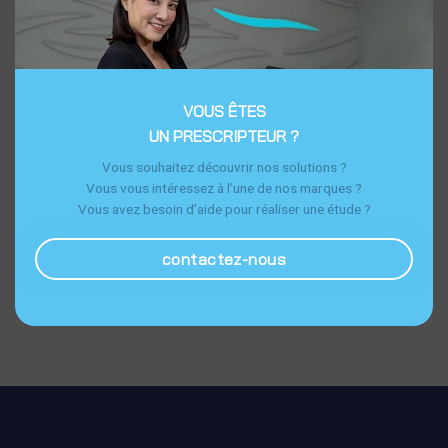
VOUS ÊTES
UN PRESCRIPTEUR ?
Vous souhaitez découvrir nos solutions ?
Vous vous intéressez à l’une de nos marques ?
Vous avez besoin d’aide pour réaliser une étude ?
contactez-nous